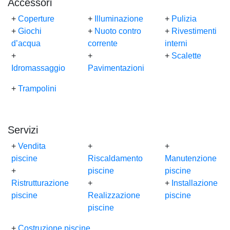
Accessori
+
Coperture
+
Illuminazione
+
Pulizia
+
Giochi
+
Nuoto contro
+
Rivestimenti
d’acqua
corrente
interni
+
+
+
Scalette
Idromassaggio
Pavimentazioni
+
Trampolini
Servizi
+
Vendita
+
+
piscine
Riscaldamento
Manutenzione
+
piscine
piscine
Ristrutturazione
+
+
Installazione
piscine
Realizzazione
piscine
piscine
+
Costruzione piscine